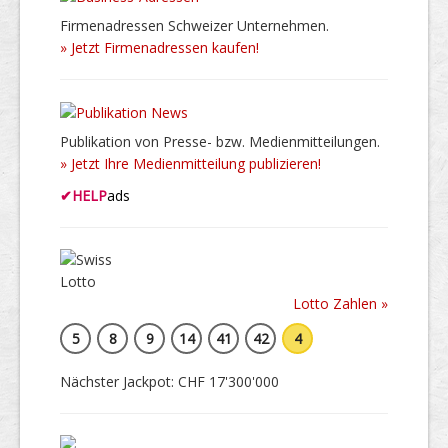
Firmenadressen Schweizer Unternehmen.
» Jetzt Firmenadressen kaufen!
Publikation von Presse- bzw. Medienmitteilungen.
» Jetzt Ihre Medienmitteilung publizieren!
✔
HELP
ads
Lotto Zahlen »
5
8
9
14
41
42
4
Nächster Jackpot: CHF 17'300'000