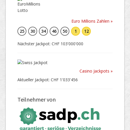
Euro Millions Zahlen »
25
30
34
46
50
1
12
Nächster Jackpot: CHF 103'000'000
Casino Jackpots »
Aktueller Jackpot: CHF 1'033'456
Teilnehmer von