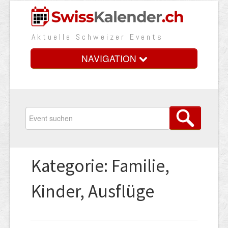
Aktuelle Schweizer Events
NAVIGATION
Home
Vorteile
Preise
Kategorie: Familie,
Medienbooster
Kinder, Ausflüge
Event erfassen
Über uns