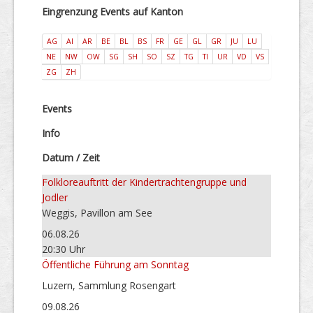
Eingrenzung Events auf Kanton
AG
AI
AR
BE
BL
BS
FR
GE
GL
GR
JU
LU
NE
NW
OW
SG
SH
SO
SZ
TG
TI
UR
VD
VS
ZG
ZH
Events
Info
Datum / Zeit
Folkloreauftritt der Kindertrachtengruppe und
Jodler
Weggis, Pavillon am See
06.08.26
20:30 Uhr
Öffentliche Führung am Sonntag
Luzern, Sammlung Rosengart
09.08.26