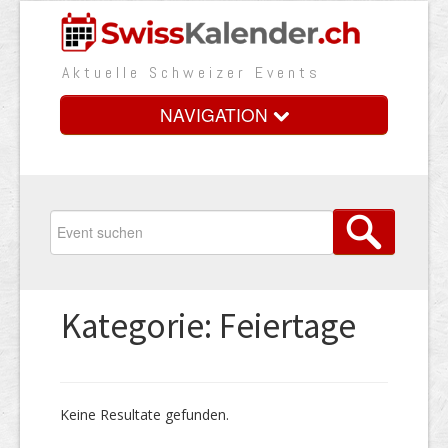
Aktuelle Schweizer Events
NAVIGATION
Home
Vorteile
Preise
Kategorie: Feiertage
Medienbooster
Event erfassen
Keine Resultate gefunden.
Über uns