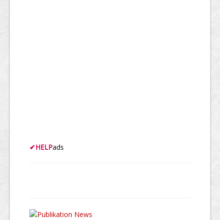
✔
HELP
ads