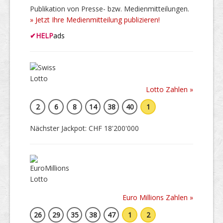
Publikation von Presse- bzw. Medienmitteilungen.
» Jetzt Ihre Medienmitteilung publizieren!
✔
HELP
ads
Lotto Zahlen »
2
6
8
14
38
40
1
Nächster Jackpot: CHF 18'200'000
Euro Millions Zahlen »
26
29
35
38
47
1
2