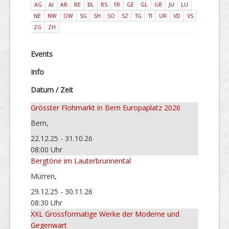
AG
AI
AR
BE
BL
BS
FR
GE
GL
GR
JU
LU
NE
NW
OW
SG
SH
SO
SZ
TG
TI
UR
VD
VS
ZG
ZH
Events
Info
Datum / Zeit
Grösster Flohmarkt in Bern Europaplatz 2026
Bern,
22.12.25 - 31.10.26
08:00 Uhr
Bergtöne im Lauterbrunnental
Mürren,
29.12.25 - 30.11.26
08:30 Uhr
XXL Grossformatige Werke der Moderne und
Gegenwart