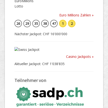
Euro Millions Zahlen »
26
29
35
38
47
1
2
Nächster Jackpot: CHF 16'000'000
Casino Jackpots »
Aktueller Jackpot: CHF 1'038'835
Teilnehmer von