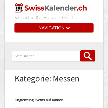
Aktuelle Schweizer Events
NAVIGATION
Home
Vorteile
Preise
Kategorie: Messen
Medienbooster
Event erfassen
Eingrenzung Events auf Kanton
Über uns