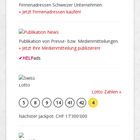
Firmenadressen Schweizer Unternehmen.
» Jetzt Firmenadressen kaufen!
Publikation von Presse- bzw. Medienmitteilungen.
» Jetzt Ihre Medienmitteilung publizieren!
✔
HELP
ads
Lotto Zahlen »
5
8
9
14
41
42
4
Nächster Jackpot: CHF 17'300'000