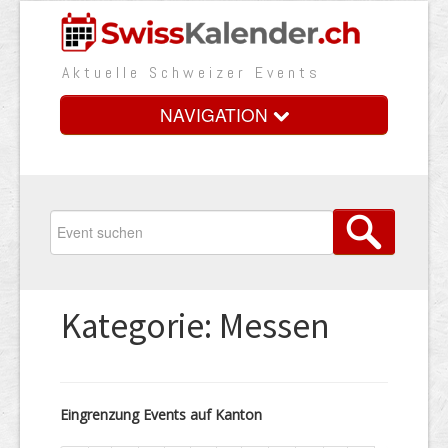
Aktuelle Schweizer Events
NAVIGATION
Home
Vorteile
Preise
Kategorie: Messen
Medienbooster
Event erfassen
Eingrenzung Events auf Kanton
Über uns