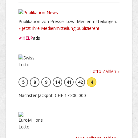
Publikation von Presse- bzw. Medienmitteilungen.
» Jetzt Ihre Medienmitteilung publizieren!
✔
HELP
ads
Lotto Zahlen »
5
8
9
14
41
42
4
Nächster Jackpot: CHF 17'300'000