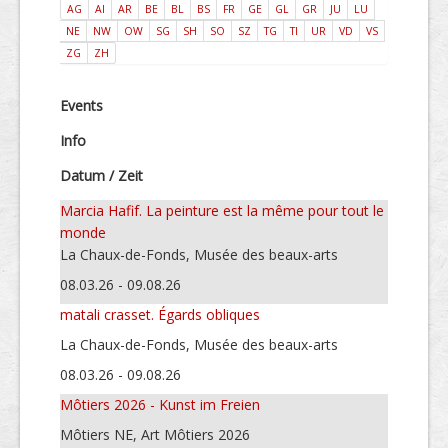
AG
AI
AR
BE
BL
BS
FR
GE
GL
GR
JU
LU
NE
NW
OW
SG
SH
SO
SZ
TG
TI
UR
VD
VS
ZG
ZH
Events
Info
Datum / Zeit
Marcia Hafif. La peinture est la même pour tout le
monde
La Chaux-de-Fonds, Musée des beaux-arts
08.03.26 - 09.08.26
matali crasset. Égards obliques
La Chaux-de-Fonds, Musée des beaux-arts
08.03.26 - 09.08.26
Môtiers 2026 - Kunst im Freien
Môtiers NE, Art Môtiers 2026