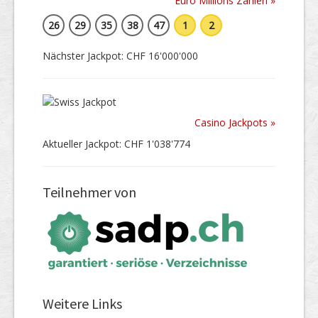
Euro Millions Zahlen »
26
29
35
38
47
1
2
Nächster Jackpot: CHF 16'000'000
Casino Jackpots »
Aktueller Jackpot: CHF 1'038'774
Teilnehmer von
Weitere Links