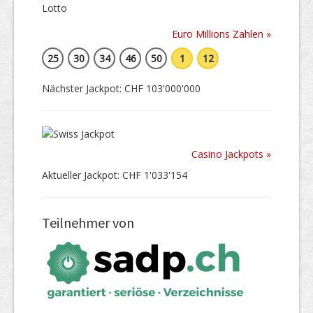
Euro Millions Zahlen »
25
30
34
46
50
1
12
Nächster Jackpot: CHF 103'000'000
Casino Jackpots »
Aktueller Jackpot: CHF 1'033'154
Teilnehmer von