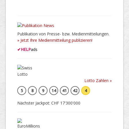
Publikation von Presse- bzw. Medienmitteilungen.
» Jetzt Ihre Medienmitteilung publizieren!
✔
HELP
ads
Lotto Zahlen »
5
8
9
14
41
42
4
Nächster Jackpot: CHF 17'300'000