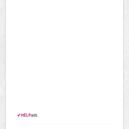
✔
HELP
ads