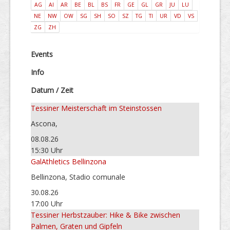
AG
AI
AR
BE
BL
BS
FR
GE
GL
GR
JU
LU
NE
NW
OW
SG
SH
SO
SZ
TG
TI
UR
VD
VS
ZG
ZH
Events
Info
Datum / Zeit
Tessiner Meisterschaft im Steinstossen
Ascona,
08.08.26
15:30 Uhr
GalAthletics Bellinzona
Bellinzona, Stadio comunale
30.08.26
17:00 Uhr
Tessiner Herbstzauber: Hike & Bike zwischen
Palmen, Graten und Gipfeln