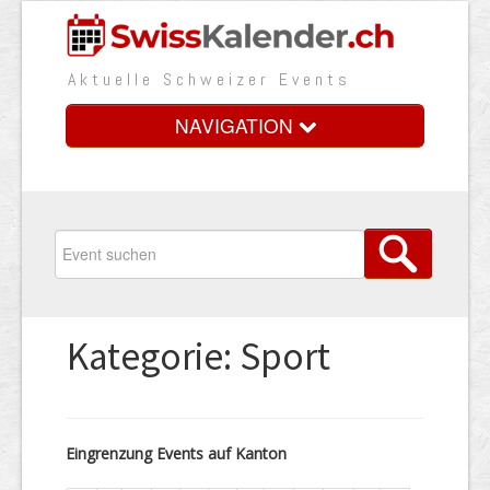
Aktuelle Schweizer Events
NAVIGATION
Home
Vorteile
Preise
Kategorie: Sport
Medienbooster
Event erfassen
Eingrenzung Events auf Kanton
Über uns