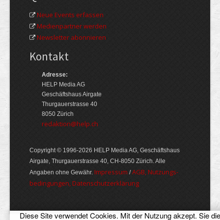
Neue Events erfassen
Medienpartner werden
Newsletter abonnieren
Kontakt
Adresse:
HELP Media AG
Geschäftshaus Airgate
Thurgauerstrasse 40
8050 Zürich
redaktion@help.ch
Copyright © 1996-2026 HELP Media AG, Geschäftshaus
Airgate, Thurgauer­strasse 40, CH-8050 Zürich. Alle
Im­pres­sum
AGB, Nut­zungs­
Angaben ohne Gewähr.
/
bedin­gungen, Daten­schutz­er­klärung
Diese Site verwendet Cookies. Mit der Nutzung akzept. Sie di