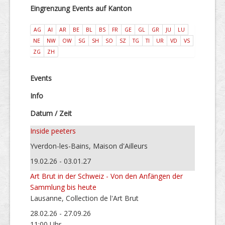
Eingrenzung Events auf Kanton
AG
AI
AR
BE
BL
BS
FR
GE
GL
GR
JU
LU
NE
NW
OW
SG
SH
SO
SZ
TG
TI
UR
VD
VS
ZG
ZH
Events
Info
Datum / Zeit
Inside peeters
Yverdon-les-Bains, Maison d'Ailleurs
19.02.26 - 03.01.27
Art Brut in der Schweiz - Von den Anfängen der
Sammlung bis heute
Lausanne, Collection de l'Art Brut
28.02.26 - 27.09.26
11:00 Uhr