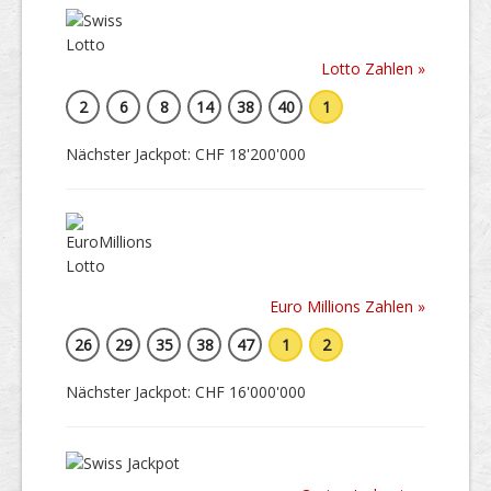
Lotto Zahlen »
2
6
8
14
38
40
1
Nächster Jackpot: CHF 18'200'000
Euro Millions Zahlen »
26
29
35
38
47
1
2
Nächster Jackpot: CHF 16'000'000