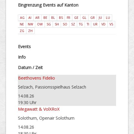
Eingrenzung Events auf Kanton
AG
AI
AR
BE
BL
BS
FR
GE
GL
GR
JU
LU
NE
NW
OW
SG
SH
SO
SZ
TG
TI
UR
VD
VS
ZG
ZH
Events
Info
Datum / Zeit
Beethovens Fidelio
Selzach, Passionsspielhaus Selzach
14.08.26
19:30 Uhr
Megawatt & VolXRoX
Solothurn, Openair Solothurn
14.08.26
18:30 Uhr