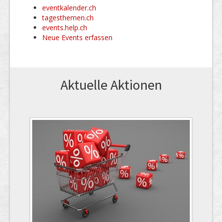
eventkalender.ch
tagesthemen.ch
events.help.ch
Neue Events erfassen
Aktuelle Aktionen