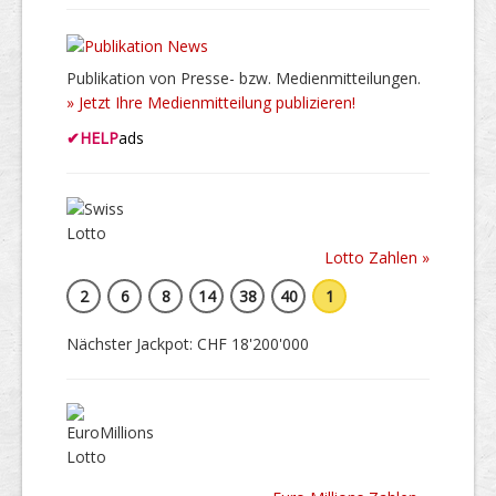
Publikation von Presse- bzw. Medienmitteilungen.
» Jetzt Ihre Medienmitteilung publizieren!
✔
HELP
ads
Lotto Zahlen »
2
6
8
14
38
40
1
Nächster Jackpot: CHF 18'200'000