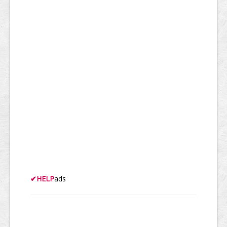
✔
HELP
ads