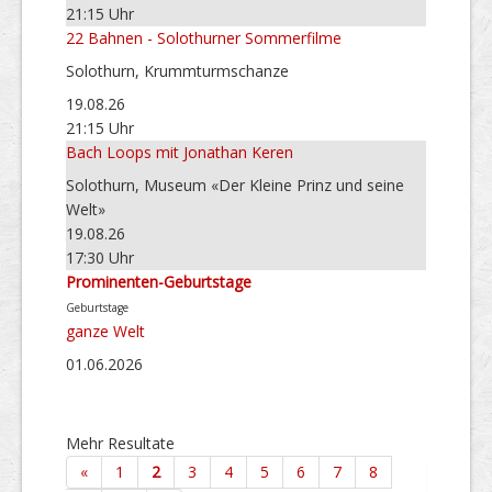
21:15 Uhr
22 Bahnen - Solothurner Sommerfilme
Solothurn, Krummturmschanze
19.08.26
21:15 Uhr
Bach Loops mit Jonathan Keren
Solothurn, Museum «Der Kleine Prinz und seine
Welt»
19.08.26
17:30 Uhr
Prominenten-Geburtstage
Geburtstage
ganze Welt
01.06.2026
Mehr Resultate
«
1
2
3
4
5
6
7
8