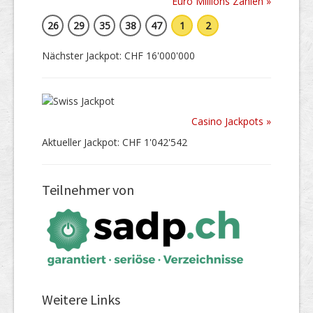
Euro Millions Zahlen »
26
29
35
38
47
1
2
Nächster Jackpot: CHF 16'000'000
Casino Jackpots »
Aktueller Jackpot: CHF 1'042'542
Teilnehmer von
Weitere Links