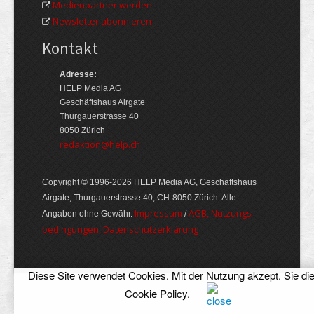
Medienpartner werden
Newsletter abonnieren
Kontakt
Adresse:
HELP Media AG
Geschäftshaus Airgate
Thurgauerstrasse 40
8050 Zürich
redaktion@help.ch
Copyright © 1996-2026 HELP Media AG, Geschäftshaus
Airgate, Thurgauer­strasse 40, CH-8050 Zürich. Alle
Im­pres­sum
AGB, Nut­zungs­
Angaben ohne Gewähr.
/
bedin­gungen, Daten­schutz­er­klärung
Diese Site verwendet Cookies. Mit der Nutzung akzept. Sie di
Cookie Policy
.