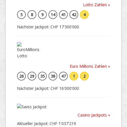
Lotto Zahlen »
5
8
9
14
41
42
4
Nächster Jackpot: CHF 17'300'000
Euro Millions Zahlen »
26
29
35
38
47
1
2
Nächster Jackpot: CHF 16'000'000
Casino Jackpots »
Aktueller Jackpot: CHF 1'037'219