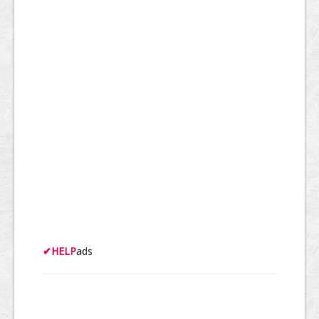
✔
HELP
ads