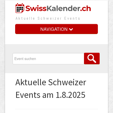
Aktuelle Schweizer Events
NAVIGATION
Home
Vorteile
Preise
Aktuelle Schweizer
Medienbooster
Events am 1.8.2025
Event erfassen
Über uns