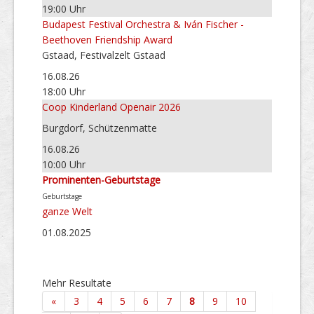
19:00 Uhr
Budapest Festival Orchestra & Iván Fischer -
Beethoven Friendship Award
Gstaad, Festivalzelt Gstaad
16.08.26
18:00 Uhr
Coop Kinderland Openair 2026
Burgdorf, Schützenmatte
16.08.26
10:00 Uhr
Prominenten-Geburtstage
Geburtstage
ganze Welt
01.08.2025
Mehr Resultate
«
3
4
5
6
7
8
9
10