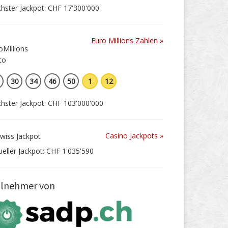
hster Jackpot: CHF 17'300'000
Euro Millions Zahlen »
30
34
46
50
1
12
hster Jackpot: CHF 103'000'000
Casino Jackpots »
ueller Jackpot: CHF 1'035'590
ilnehmer von