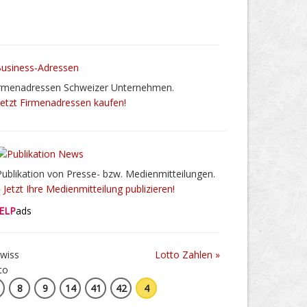
rmenadressen Schweizer Unternehmen.
Jetzt Firmenadressen kaufen!
Publikation von Presse- bzw. Medienmitteilungen.
» Jetzt Ihre Medienmitteilung publizieren!
ELP
ads
Lotto Zahlen »
8
9
14
41
42
4