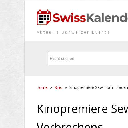
Aktuelle Schweizer Events
Home
»
Kino
»
Kinopremiere Sew Torn - Fäden
Kinopremiere Sew
Verbrechens