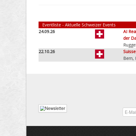
Eventliste - Aktuelle Schweizer Events
24.09.26
AI Rea
der Da
Ruggel
22.10.26
Suiss
Bern,