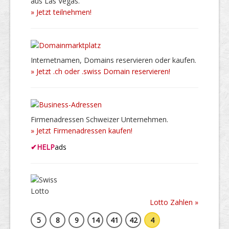
aus Las Vegas.
» Jetzt teilnehmen!
Internetnamen, Domains reservieren oder kaufen.
» Jetzt .ch oder .swiss Domain reservieren!
Firmenadressen Schweizer Unternehmen.
» Jetzt Firmenadressen kaufen!
✔
HELP
ads
Lotto Zahlen »
5
8
9
14
41
42
4