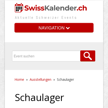
Aktuelle Schweizer Events
NAVIGATION
Home
Vorteile
Preise
Home
»
Ausstellungen
»
Schaulager
Medienbooster
Event erfassen
Schaulager
Über uns