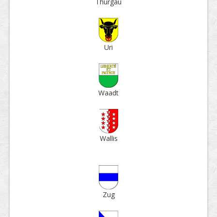
Thur­gau
Uri
Waadt
Wallis
Zug