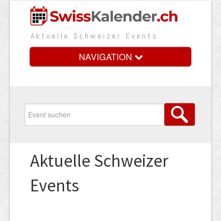
Aktuelle Schweizer Events
NAVIGATION
Home
Vorteile
Preise
Aktuelle Schweizer
Medienbooster
Events
Event erfassen
Über uns