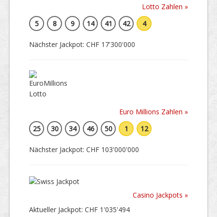
Lotto Zahlen »
5
8
9
14
41
42
4
Nächster Jackpot: CHF 17'300'000
Euro Millions Zahlen »
25
30
34
46
50
1
12
Nächster Jackpot: CHF 103'000'000
Casino Jackpots »
Aktueller Jackpot: CHF 1'035'494