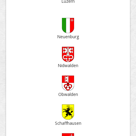
Luzern
Neuen­burg
Nid­walden
Ob­walden
Schaff­hausen