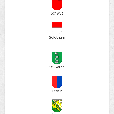
Schwyz
Solo­thurn
St. Gallen
Tessin