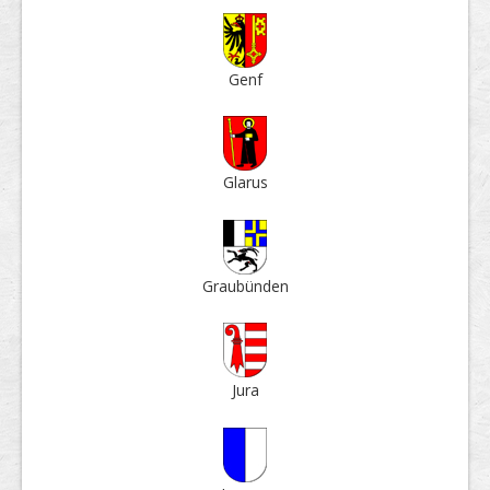
Genf
Glarus
Grau­bün­den
Jura