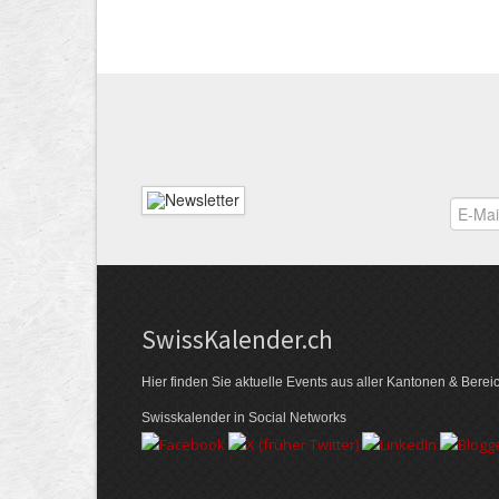
Swiss­Kalender.ch
Hier finden Sie aktuelle Events aus aller Kantonen & Berei
Swisskalender in Social Networks