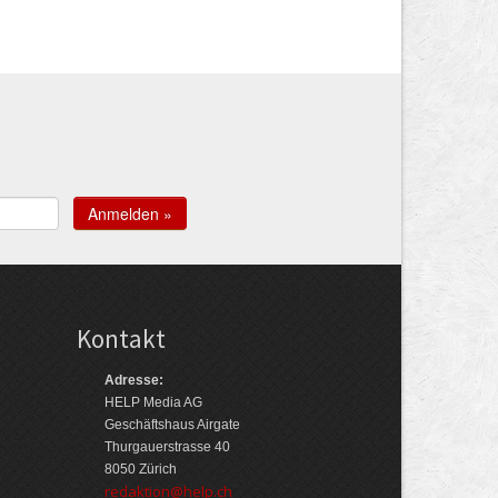
Kontakt
Adresse:
HELP Media AG
Geschäftshaus Airgate
Thurgauerstrasse 40
8050 Zürich
redaktion@help.ch