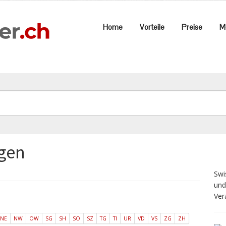
Home
Vorteile
Preise
M
ngen
Swi
und
Ver
NE
NW
OW
SG
SH
SO
SZ
TG
TI
UR
VD
VS
ZG
ZH