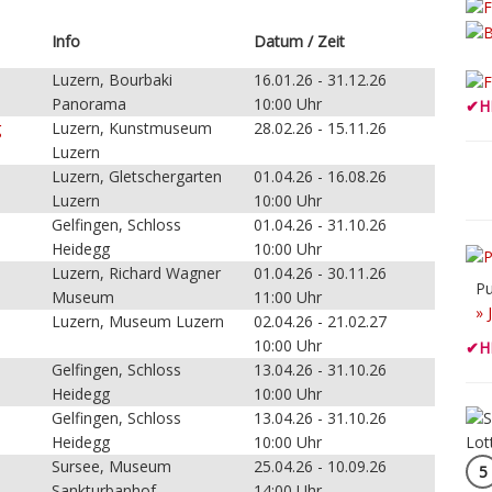
Info
Datum / Zeit
Luzern, Bourbaki
16.01.26 - 31.12.26
Panorama
10:00 Uhr
✔
H
g
Luzern, Kunstmuseum
28.02.26 - 15.11.26
Luzern
Luzern, Gletschergarten
01.04.26 - 16.08.26
Luzern
10:00 Uhr
Gelfingen, Schloss
01.04.26 - 31.10.26
Heidegg
10:00 Uhr
Luzern, Richard Wagner
01.04.26 - 30.11.26
Pu
Museum
11:00 Uhr
» 
Luzern, Museum Luzern
02.04.26 - 21.02.27
10:00 Uhr
✔
H
Gelfingen, Schloss
13.04.26 - 31.10.26
Heidegg
10:00 Uhr
Gelfingen, Schloss
13.04.26 - 31.10.26
Heidegg
10:00 Uhr
Sursee, Museum
25.04.26 - 10.09.26
5
Sankturbanhof
14:00 Uhr