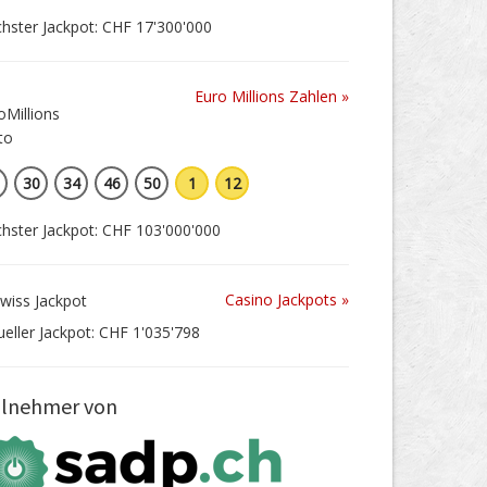
hster Jackpot: CHF 17'300'000
Euro Millions Zahlen »
30
34
46
50
1
12
hster Jackpot: CHF 103'000'000
Casino Jackpots »
ueller Jackpot: CHF 1'035'798
ilnehmer von