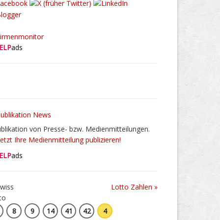
ELP
ads
blikation von Presse- bzw. Medienmitteilungen.
Jetzt Ihre Medienmitteilung publizieren!
ELP
ads
Lotto Zahlen »
8
9
14
41
42
4