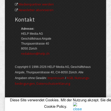
Medienpartner werden
Newsletter abonnieren
Kontakt
Adresse:
HELP Media AG
Geschäftshaus Airgate
Thurgauerstrasse 40
8050 Zürich
redaktion@help.ch
Copyright © 1996-2026 HELP Media AG, Geschäftshaus
Airgate, Thurgauer­strasse 40, CH-8050 Zürich. Alle
Im­pres­sum
AGB, Nut­zungs­
Angaben ohne Gewähr.
/
bedin­gungen, Daten­schutz­er­klärung
Diese Site verwendet Cookies. Mit der Nutzung akzept. Sie di
Cookie Policy
.