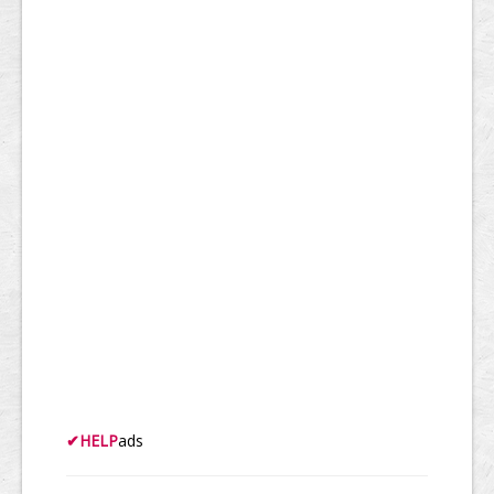
✔
HELP
ads