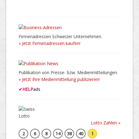
Firmenadressen Schweizer Unternehmen.
» Jetzt Firmenadressen kaufen!
Publikation von Presse- bzw. Medienmitteilungen.
» Jetzt Ihre Medienmitteilung publizieren!
✔
HELP
ads
Lotto Zahlen »
2
6
8
14
38
40
1