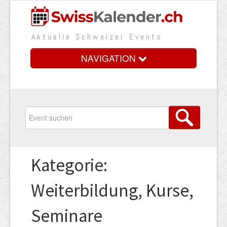
Aktuelle Schweizer Events
NAVIGATION
Home
Vorteile
Preise
Kategorie:
Medienbooster
Weiterbildung, Kurse,
Event erfassen
Seminare
Über uns