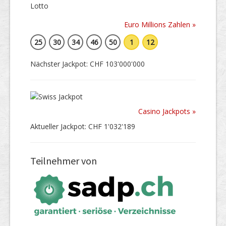
Euro Millions Zahlen »
25
30
34
46
50
1
12
Nächster Jackpot: CHF 103'000'000
Casino Jackpots »
Aktueller Jackpot: CHF 1'032'189
Teilnehmer von