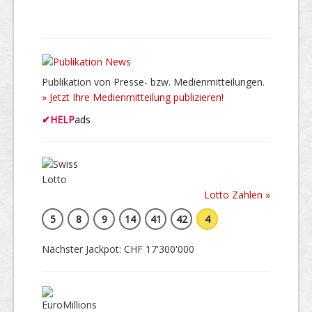
Publikation von Presse- bzw. Medienmitteilungen.
» Jetzt Ihre Medienmitteilung publizieren!
✔
HELP
ads
Lotto Zahlen »
5
8
9
14
41
42
4
Nächster Jackpot: CHF 17'300'000