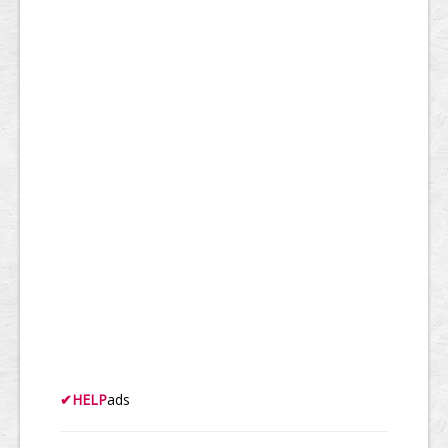
✔
HELP
ads