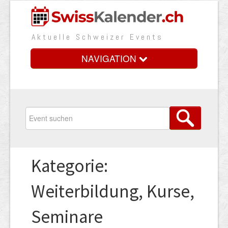
Aktuelle Schweizer Events
NAVIGATION
Home
Vorteile
Preise
Kategorie:
Medienbooster
Weiterbildung, Kurse,
Event erfassen
Seminare
Über uns