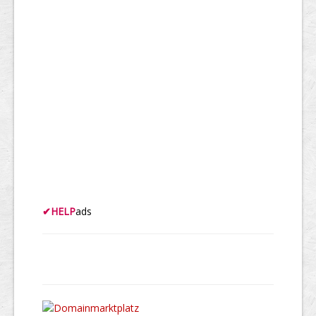
✔
HELP
ads