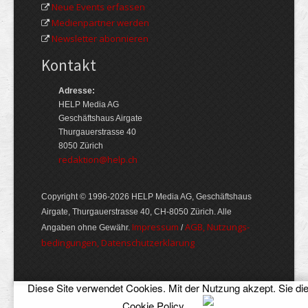
Neue Events erfassen
Medienpartner werden
Newsletter abonnieren
Kontakt
Adresse:
HELP Media AG
Geschäftshaus Airgate
Thurgauerstrasse 40
8050 Zürich
redaktion@help.ch
Copyright © 1996-2026 HELP Media AG, Geschäftshaus
Airgate, Thurgauer­strasse 40, CH-8050 Zürich. Alle
Im­pres­sum
AGB, Nut­zungs­
Angaben ohne Gewähr.
/
bedin­gungen, Daten­schutz­er­klärung
Diese Site verwendet Cookies. Mit der Nutzung akzept. Sie di
Cookie Policy
.