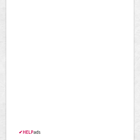
✔
HELP
ads