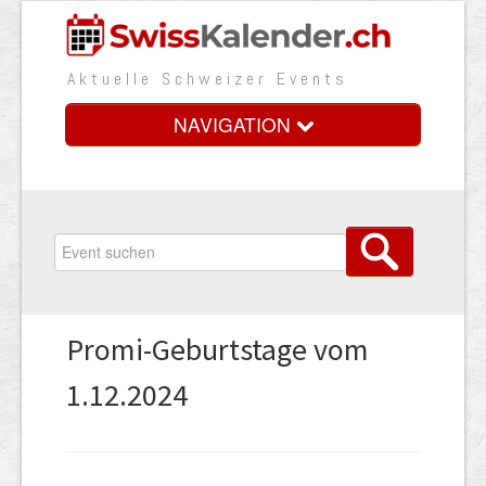
Aktuelle Schweizer Events
NAVIGATION
Home
Vorteile
Preise
Promi-Geburtstage vom
Medienbooster
1.12.2024
Event erfassen
Über uns