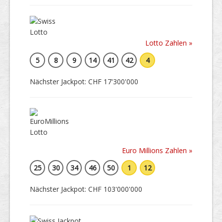
Lotto Zahlen »
5
8
9
14
41
42
4
Nächster Jackpot: CHF 17'300'000
Euro Millions Zahlen »
25
30
34
46
50
1
12
Nächster Jackpot: CHF 103'000'000