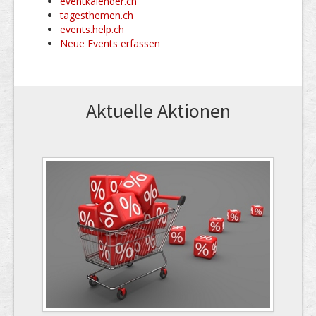
eventkalender.ch
tagesthemen.ch
events.help.ch
Neue Events erfassen
Aktuelle Aktionen