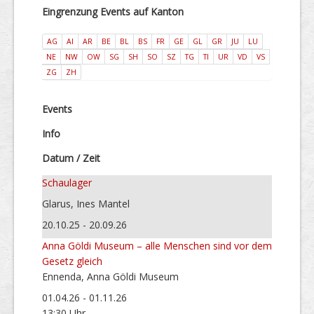
Eingrenzung Events auf Kanton
AG
AI
AR
BE
BL
BS
FR
GE
GL
GR
JU
LU
NE
NW
OW
SG
SH
SO
SZ
TG
TI
UR
VD
VS
ZG
ZH
Events
Info
Datum / Zeit
Schaulager
Glarus, Ines Mantel
20.10.25 - 20.09.26
Anna Göldi Museum – alle Menschen sind vor dem
Gesetz gleich
Ennenda, Anna Göldi Museum
01.04.26 - 01.11.26
13:30 Uhr