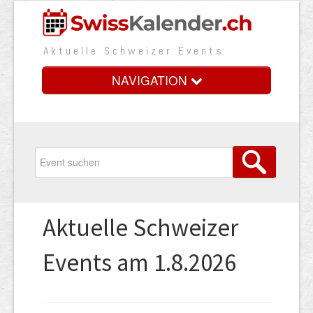
Aktuelle Schweizer Events
NAVIGATION
Home
Vorteile
Preise
Aktuelle Schweizer
Medienbooster
Events am 1.8.2026
Event erfassen
Über uns