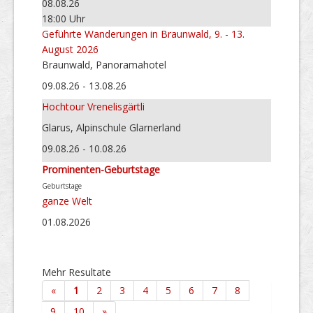
08.08.26
18:00 Uhr
Geführte Wanderungen in Braunwald, 9. - 13.
August 2026
Braunwald, Panoramahotel
09.08.26 - 13.08.26
Hochtour Vrenelisgärtli
Glarus, Alpinschule Glarnerland
09.08.26 - 10.08.26
Prominenten-Geburtstage
Geburtstage
ganze Welt
01.08.2026
Mehr Resultate
«
1
2
3
4
5
6
7
8
9
10
»