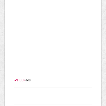
✔
HELP
ads