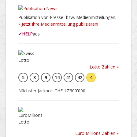
Publikation von Presse- bzw. Medienmitteilungen.
» Jetzt Ihre Medienmitteilung publizieren!
✔
HELP
ads
Lotto Zahlen »
5
8
9
14
41
42
4
Nächster Jackpot: CHF 17'300'000
Euro Millions Zahlen »