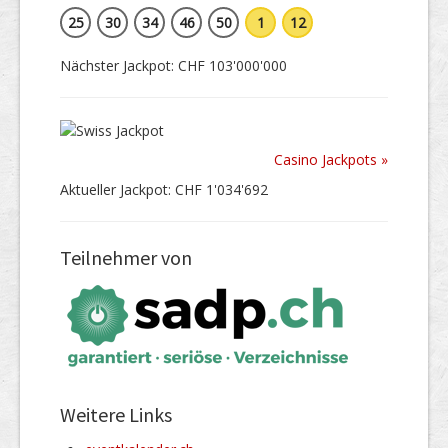
25
30
34
46
50
1
12
Nächster Jackpot: CHF 103'000'000
Casino Jackpots »
Aktueller Jackpot: CHF 1'034'692
Teilnehmer von
Weitere Links