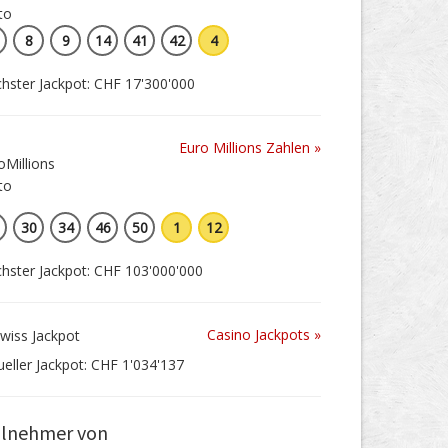
8
9
14
41
42
4
hster Jackpot: CHF 17'300'000
Euro Millions Zahlen »
30
34
46
50
1
12
hster Jackpot: CHF 103'000'000
Casino Jackpots »
ueller Jackpot: CHF 1'034'137
ilnehmer von