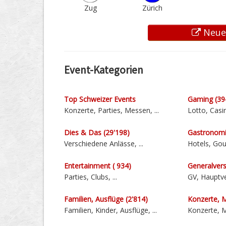
Zug
Zürich
Neuen
Event-Kategorien
Top Schweizer Events
Gaming (39
Konzerte, Parties, Messen, ...
Lotto, Casin
Dies & Das (29'198)
Gastronomi
Verschiedene Anlässe, ...
Hotels, Gour
Entertainment ( 934)
General­ver
Parties, Clubs, ...
GV, Haupt­v
Familien, Ausflüge (2'814)
Konzerte, M
Familien, Kinder, Ausflüge, ...
Konzerte, M