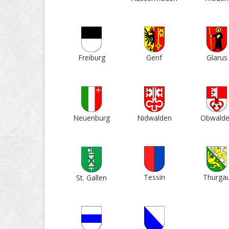
Frei­burg
Genf
Glarus
Neuen­burg
Nid­walden
Ob­wald
Tessin
Thur­ga
St. Gallen