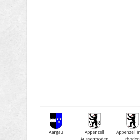
Aargau
Appenzell
Appenzell I
Ausser­rhoden
rhoden