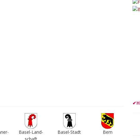
✔
H
nner­
Basel-Land­
Basel-Stadt
Bern
schaft