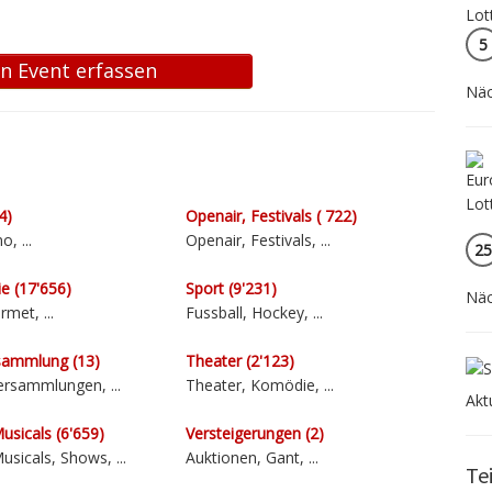
5
 Event erfassen
Näc
4)
Openair, Festivals ( 722)
o, ...
Openair, Festivals, ...
25
e (17'656)
Sport (9'231)
Näc
met, ...
Fussball, Hockey, ...
­sammlung (13)
Theater (2'123)
er­sammlungen, ...
Theater, Komödie, ...
Akt
usicals (6'659)
Versteige­rungen (2)
usicals, Shows, ...
Auktionen, Gant, ...
Te