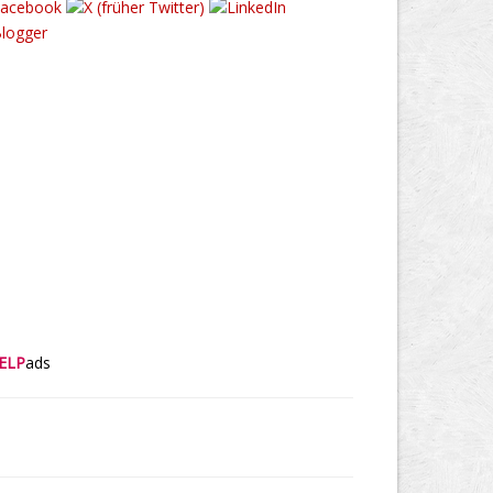
ELP
ads