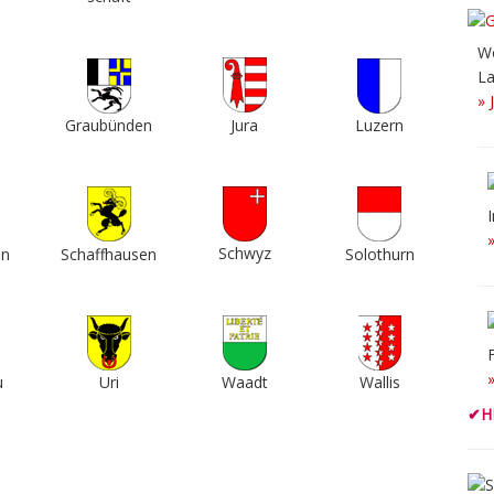
Wö
La
» 
Grau­bün­den
Jura
Luzern
Schwyz
en
Schaff­hausen
Solo­thurn
u
Uri
Waadt
Wallis
✔
H