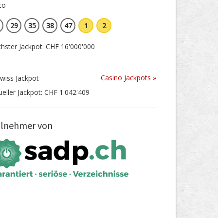
29
35
38
47
1
2
hster Jackpot: CHF 16'000'000
Casino Jackpots »
ueller Jackpot: CHF 1'042'409
ilnehmer von