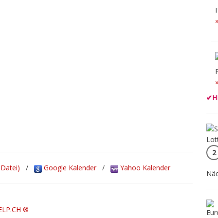
✔
H
2
-Datei)
/
Google Kalender
/
Yahoo Kalender
Näc
ELP.CH ®