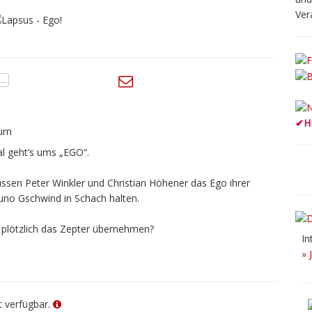
Ver
✔
H
urn
al geht’s ums „EGO“.
sen Peter Winkler und Christian Höhener das Ego ihrer
runo Gschwind in Schach halten.
 plötzlich das Zepter übernehmen?
In
» 
ht verfügbar.