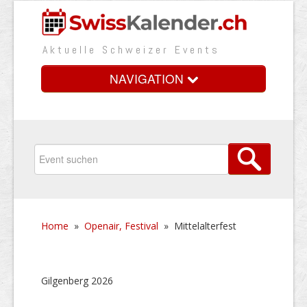
Aktuelle Schweizer Events
NAVIGATION
Home
Vorteile
Preise
Home
»
Openair, Festival
»
Mittelalterfest
Medienbooster
Event erfassen
Gilgenberg 2026
Über uns