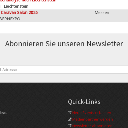
l, Liechtenstein
e Caravan Salon 2026
Messen
 BERNEXPO
Abonnieren Sie unseren News­letter
Quick-Links
Neue Events erfassen
chen.
Medienpartner werden
Newsletter abonnieren