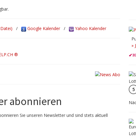
gbar.
-Datei)
/
Google Kalender
/
Yahoo Kalender
Pu
» 
ELP.CH ®
✔
H
5
er abonnieren
Näc
onnieren Sie unseren Newsletter und sind stets aktuell