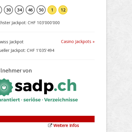
30
34
46
50
1
12
hster Jackpot: CHF 103'000'000
Casino Jackpots »
ueller Jackpot: CHF 1'035'494
ilnehmer von
Weitere Infos