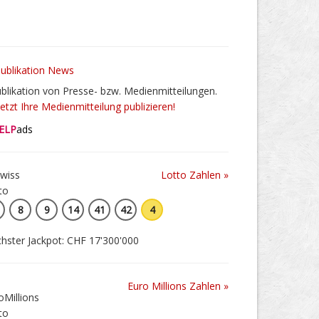
blikation von Presse- bzw. Medienmitteilungen.
Jetzt Ihre Medienmitteilung publizieren!
ELP
ads
Lotto Zahlen »
8
9
14
41
42
4
hster Jackpot: CHF 17'300'000
Euro Millions Zahlen »