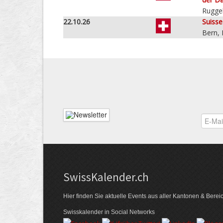
Ruggel
22.10.26
Suiss
Bern,
Swiss­Kalender.ch
Hier finden Sie aktuelle Events aus aller Kantonen & Berei
Swisskalender in Social Networks