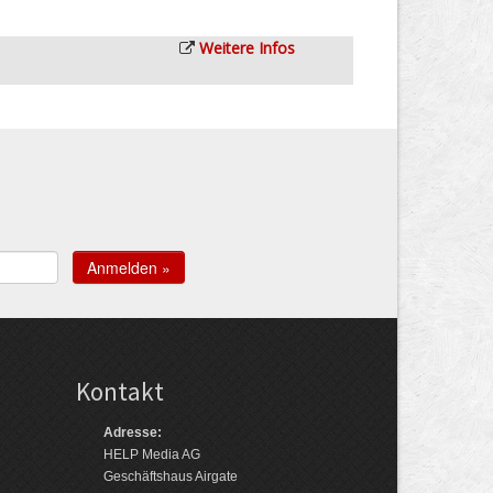
Weitere Infos
Kontakt
Adresse:
HELP Media AG
Geschäftshaus Airgate