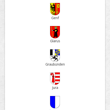
Genf
Glarus
Grau­bün­den
Jura