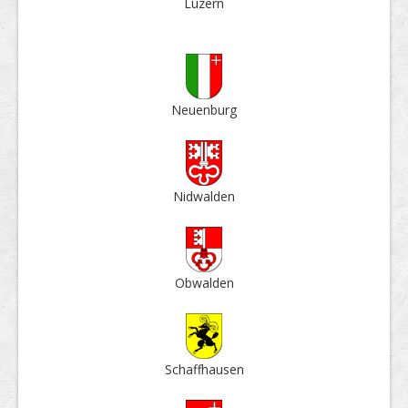
Luzern
Neuen­burg
Nid­walden
Ob­walden
Schaff­hausen