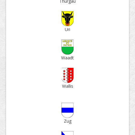
Thur­gau
Uri
Waadt
Wallis
Zug