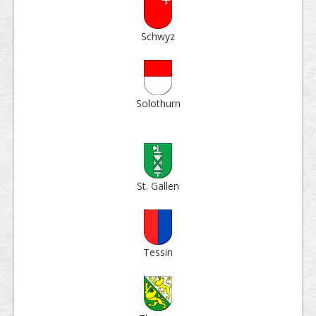
Schwyz
Solo­thurn
St. Gallen
Tessin