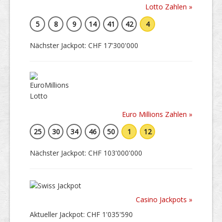
Lotto Zahlen »
5
8
9
14
41
42
4
Nächster Jackpot: CHF 17'300'000
Euro Millions Zahlen »
25
30
34
46
50
1
12
Nächster Jackpot: CHF 103'000'000
Casino Jackpots »
Aktueller Jackpot: CHF 1'035'590