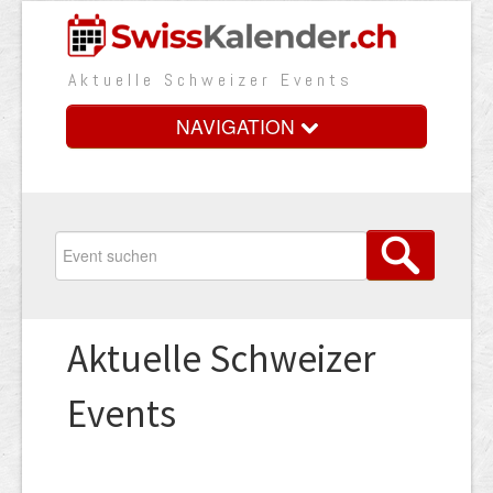
Aktuelle Schweizer Events
NAVIGATION
Home
Vorteile
Preise
Aktuelle Schweizer
Medienbooster
Events
Event erfassen
Über uns