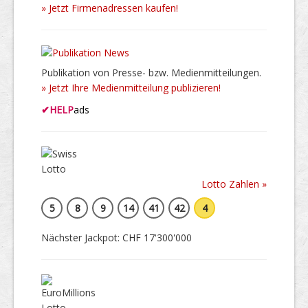
» Jetzt Firmenadressen kaufen!
Publikation von Presse- bzw. Medienmitteilungen.
» Jetzt Ihre Medienmitteilung publizieren!
✔
HELP
ads
Lotto Zahlen »
5
8
9
14
41
42
4
Nächster Jackpot: CHF 17'300'000