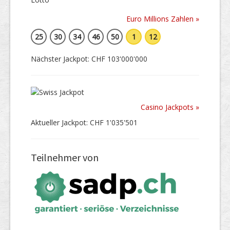
Euro Millions Zahlen »
25
30
34
46
50
1
12
Nächster Jackpot: CHF 103'000'000
Casino Jackpots »
Aktueller Jackpot: CHF 1'035'501
Teilnehmer von