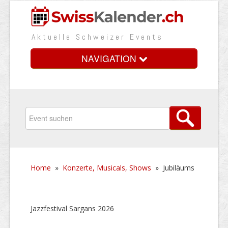
Aktuelle Schweizer Events
NAVIGATION
Home
Vorteile
Preise
Home
»
Konzerte, Musicals, Shows
»
Jubiläums
Medienbooster
Event erfassen
Jazzfestival Sargans 2026
Über uns