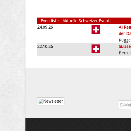
Eventliste - Aktuelle Schweizer Events
24.09.26
AI Rea
der Da
Ruggel
22.10.26
Suiss
Bern,