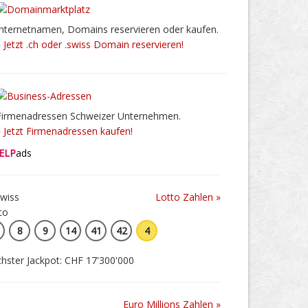
Internetnamen, Domains reservieren oder kaufen.
» Jetzt .ch oder .swiss Domain reservieren!
Firmenadressen Schweizer Unternehmen.
» Jetzt Firmenadressen kaufen!
ELP
ads
Lotto Zahlen »
8
9
14
41
42
4
hster Jackpot: CHF 17'300'000
Euro Millions Zahlen »