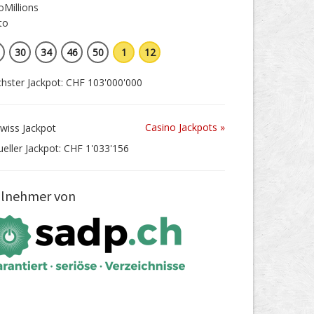
30
34
46
50
1
12
hster Jackpot: CHF 103'000'000
Casino Jackpots »
ueller Jackpot: CHF 1'033'156
ilnehmer von