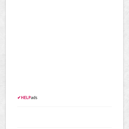
✔
HELP
ads