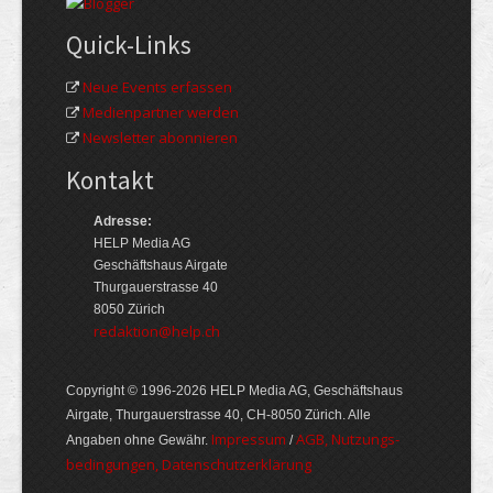
Quick-Links
Neue Events erfassen
Medienpartner werden
Newsletter abonnieren
Kontakt
Adresse:
HELP Media AG
Geschäftshaus Airgate
Thurgauerstrasse 40
8050 Zürich
redaktion@help.ch
Copyright © 1996-2026 HELP Media AG, Geschäftshaus
Airgate, Thurgauer­strasse 40, CH-8050 Zürich. Alle
Im­pres­sum
AGB, Nut­zungs­
Angaben ohne Gewähr.
/
bedin­gungen, Daten­schutz­er­klärung