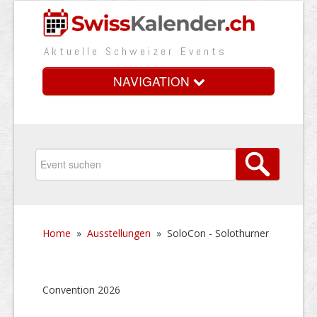
Aktuelle Schweizer Events
NAVIGATION
Home
Vorteile
Preise
Home
»
Ausstellungen
»
SoloCon - Solothurner
Medienbooster
Event erfassen
Convention 2026
Über uns