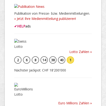
Publikation von Presse- bzw. Medienmitteilungen.
» Jetzt Ihre Medienmitteilung publizieren!
✔
HELP
ads
Lotto Zahlen »
2
6
8
14
38
40
1
Nächster Jackpot: CHF 18'200'000
Euro Millions Zahlen »