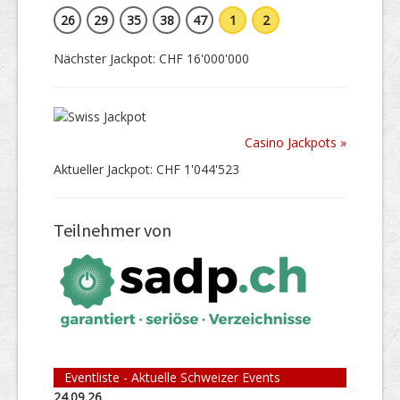
26
29
35
38
47
1
2
Nächster Jackpot: CHF 16'000'000
Casino Jackpots »
Aktueller Jackpot: CHF 1'044'523
Teilnehmer von
Eventliste - Aktuelle Schweizer Events
24.09.26