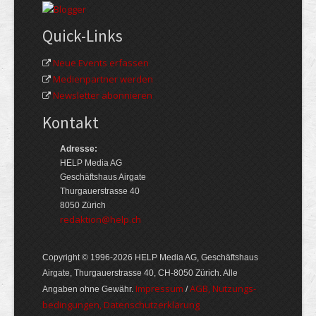
Quick-Links
Neue Events erfassen
Medienpartner werden
Newsletter abonnieren
Kontakt
Adresse:
HELP Media AG
Geschäftshaus Airgate
Thurgauerstrasse 40
8050 Zürich
redaktion@help.ch
Copyright © 1996-2026 HELP Media AG, Geschäftshaus
Airgate, Thurgauer­strasse 40, CH-8050 Zürich. Alle
Im­pres­sum
AGB, Nut­zungs­
Angaben ohne Gewähr.
/
bedin­gungen, Daten­schutz­er­klärung