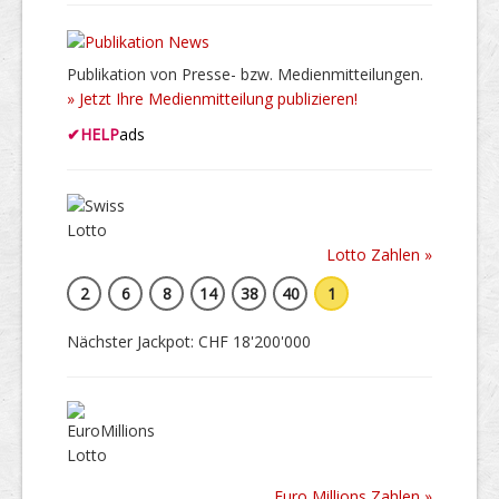
Publikation von Presse- bzw. Medienmitteilungen.
» Jetzt Ihre Medienmitteilung publizieren!
✔
HELP
ads
Lotto Zahlen »
2
6
8
14
38
40
1
Nächster Jackpot: CHF 18'200'000
Euro Millions Zahlen »