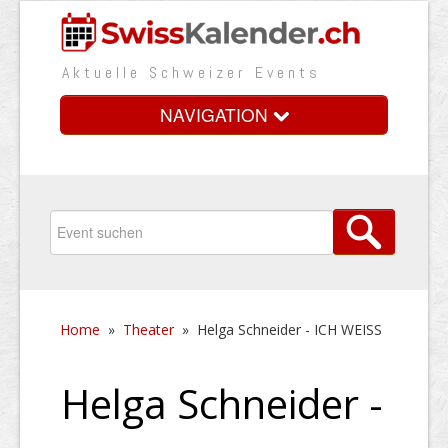
Aktuelle Schweizer Events
NAVIGATION
Home
Vorteile
Preise
Home
»
Theater
»
Helga Schneider - ICH WEISS
Medienbooster
Event erfassen
Helga Schneider -
Über uns