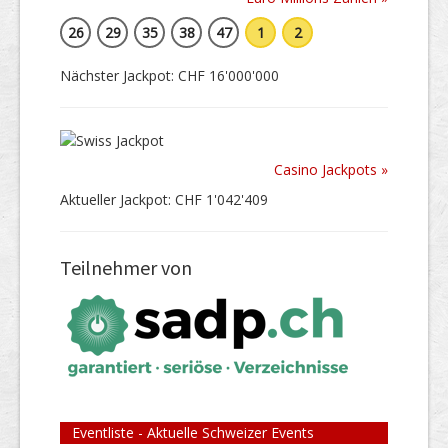
26
29
35
38
47
1
2
Nächster Jackpot: CHF 16'000'000
Casino Jackpots »
Aktueller Jackpot: CHF 1'042'409
Teilnehmer von
Eventliste - Aktuelle Schweizer Events