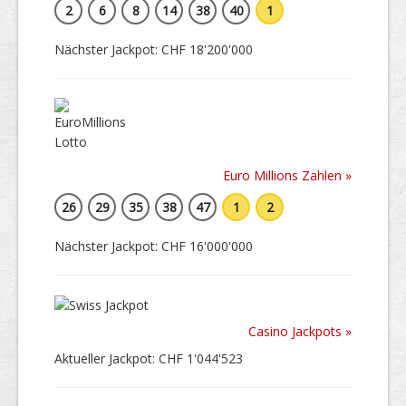
2
6
8
14
38
40
1
Nächster Jackpot: CHF 18'200'000
Euro Millions Zahlen »
26
29
35
38
47
1
2
Nächster Jackpot: CHF 16'000'000
Casino Jackpots »
Aktueller Jackpot: CHF 1'044'523