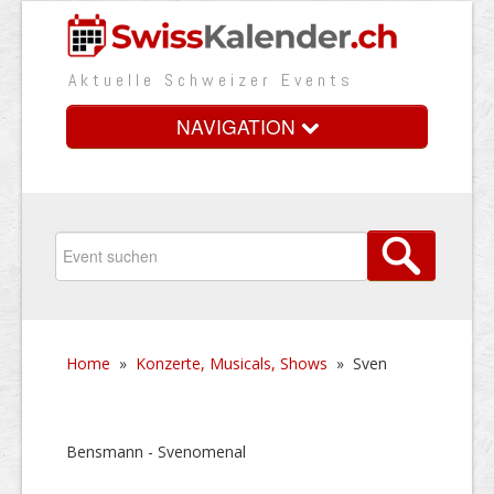
Aktuelle Schweizer Events
NAVIGATION
Home
Vorteile
Preise
Home
»
Konzerte, Musicals, Shows
»
Sven
Medienbooster
Event erfassen
Bensmann - Svenomenal
Über uns