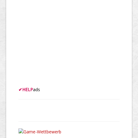
✔
HELP
ads