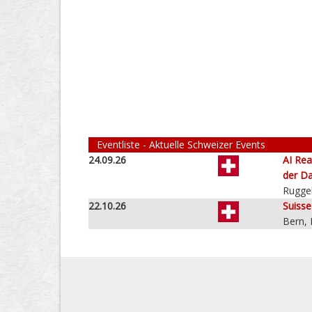
Eventliste - Aktuelle Schweizer Events
24.09.26
AI Rea
der Da
Ruggel
22.10.26
Suiss
Bern,