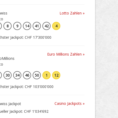
Lotto Zahlen »
8
9
14
41
42
4
hster Jackpot: CHF 17'300'000
Euro Millions Zahlen »
30
34
46
50
1
12
hster Jackpot: CHF 103'000'000
Casino Jackpots »
ueller Jackpot: CHF 1'034'692