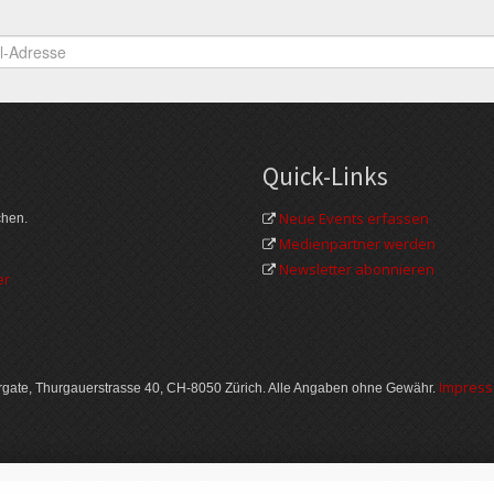
Quick-Links
Neue Events erfassen
chen.
Medienpartner werden
Newsletter abonnieren
Im­pres­
gate, Thurgauer­strasse 40, CH-8050 Zürich. Alle Angaben ohne Gewähr.