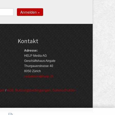
Kontakt
Adresse:
HELP Media AG
Geschäftshaus Airgate
Thurgauerstrasse 40
8050 Zürich
redaktion@help.ch
sum
AGB, Nut­zungs­bedin­gungen, Daten­schutz­er­
/