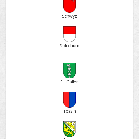
Schwyz
Solo­thurn
St. Gallen
Tessin