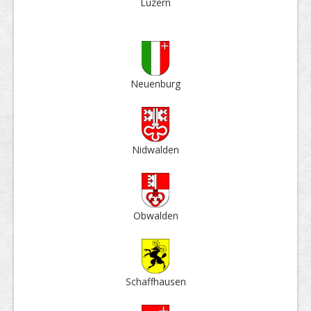
Luzern
Neuen­burg
Nid­walden
Ob­walden
Schaff­hausen