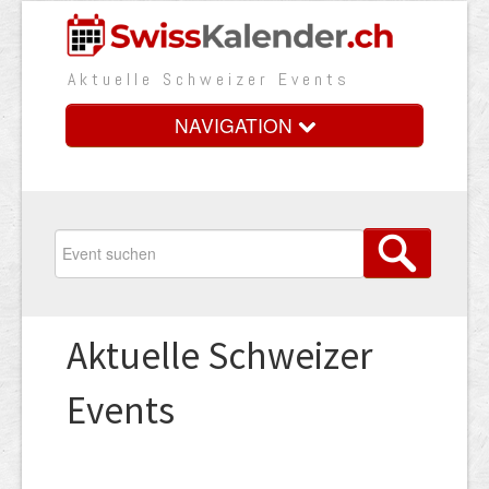
Aktuelle Schweizer Events
NAVIGATION
Home
Vorteile
Preise
Aktuelle Schweizer
Medienbooster
Events
Event erfassen
Über uns