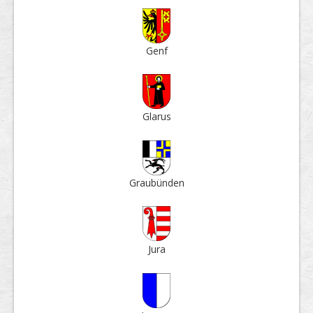
Genf
Glarus
Grau­bün­den
Jura