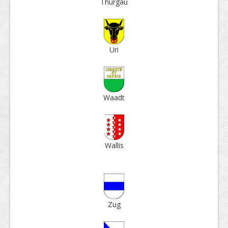
Thur­gau
Uri
Waadt
Wallis
Zug