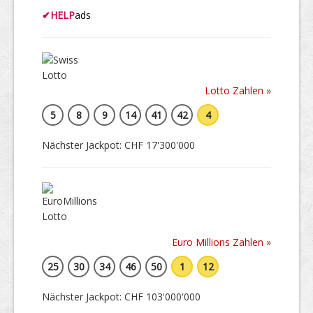
✔
HELP
ads
Lotto Zahlen »
5
8
9
14
41
42
4
Nächster Jackpot: CHF 17'300'000
Euro Millions Zahlen »
25
30
34
46
50
1
12
Nächster Jackpot: CHF 103'000'000