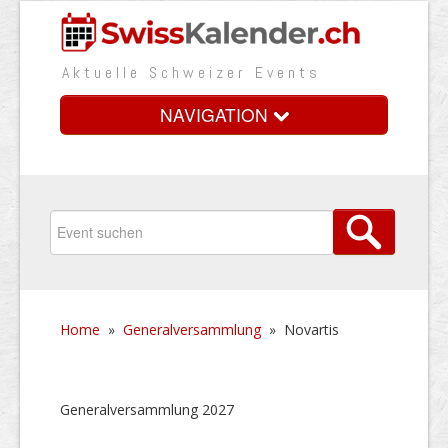
Aktuelle Schweizer Events
NAVIGATION
Home
Vorteile
Preise
Home
»
Generalversammlung
»
Novartis
Medienbooster
Event erfassen
Generalversammlung 2027
Über uns