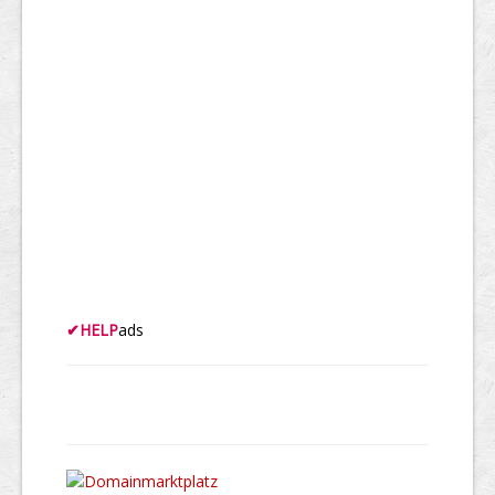
✔
HELP
ads