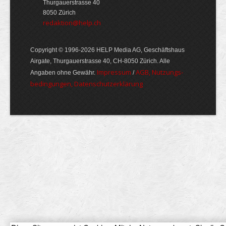
Thurgauerstrasse 40
8050 Zürich
redaktion@help.ch
Copyright © 1996-2026 HELP Media AG, Geschäftshaus
Airgate, Thurgauer­strasse 40, CH-8050 Zürich. Alle
Im­pres­sum
AGB, Nut­zungs­
Angaben ohne Gewähr.
/
bedin­gungen, Daten­schutz­er­klärung