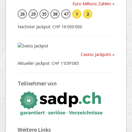
Euro Millions Zahlen »
26
29
35
38
47
1
2
Nächster Jackpot: CHF 16'000'000
Casino Jackpots »
Aktueller Jackpot: CHF 1'039'085
Teilnehmer von
Weitere Links