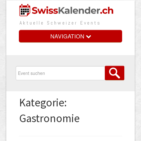
Aktuelle Schweizer Events
NAVIGATION
Home
Vorteile
Preise
Kategorie:
Medienbooster
Gastronomie
Event erfassen
Über uns