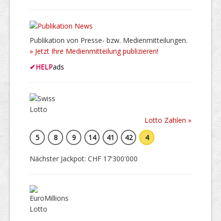
Publikation von Presse- bzw. Medienmitteilungen.
» Jetzt Ihre Medienmitteilung publizieren!
✔
HELP
ads
Lotto Zahlen »
5
8
9
14
41
42
4
Nächster Jackpot: CHF 17'300'000