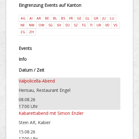
Eingrenzung Events auf Kanton
AG
AI
AR
BE
BL
BS
FR
GE
GL
GR
JU
LU
NE
NW
OW
SG
SH
SO
SZ
TG
TI
UR
VD
VS
ZG
ZH
Events
Info
Datum / Zeit
Valpolicella-Abend
Herisau, Restaurant Engel
08.08.26
17:00 Uhr
Kabarettabend mit Simon Enzler
Stein AR, Kabier
15.08.26
17:00 Uhr