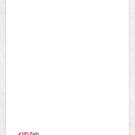
✔
HELP
ads