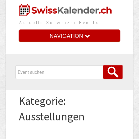
Aktuelle Schweizer Events
NAVIGATION
Home
Vorteile
Preise
Kategorie:
Medienbooster
Ausstellungen
Event erfassen
Über uns