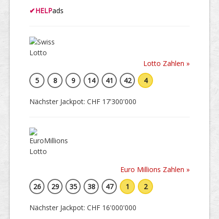
✔
HELP
ads
Lotto Zahlen »
5
8
9
14
41
42
4
Nächster Jackpot: CHF 17'300'000
Euro Millions Zahlen »
26
29
35
38
47
1
2
Nächster Jackpot: CHF 16'000'000