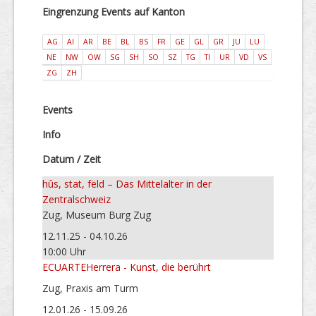
Eingrenzung Events auf Kanton
AG
AI
AR
BE
BL
BS
FR
GE
GL
GR
JU
LU
NE
NW
OW
SG
SH
SO
SZ
TG
TI
UR
VD
VS
ZG
ZH
Events
Info
Datum / Zeit
hûs, stat, fëld – Das Mittelalter in der
Zentralschweiz
Zug, Museum Burg Zug
12.11.25 - 04.10.26
10:00 Uhr
ECUARTEHerrera - Kunst, die berührt
Zug, Praxis am Turm
12.01.26 - 15.09.26