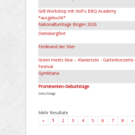
Grill Workshop mit Hofi's BBQ Academy
*ausgebucht*
Nationalturntage Itingen 2026
Dietisbergfest
Ferdinand der Stier
Green meets blue – Klaviersolo - Gartenkonzerte-
Festival
Gymkhana
Prominenten-Geburtstage
Geburtstage
Mehr Resultate
«
1
2
3
4
5
6
7
8
»