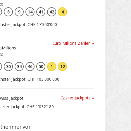
8
9
14
41
42
4
hster Jackpot: CHF 17'300'000
Euro Millions Zahlen »
30
34
46
50
1
12
hster Jackpot: CHF 103'000'000
Casino Jackpots »
ueller Jackpot: CHF 1'032'189
ilnehmer von