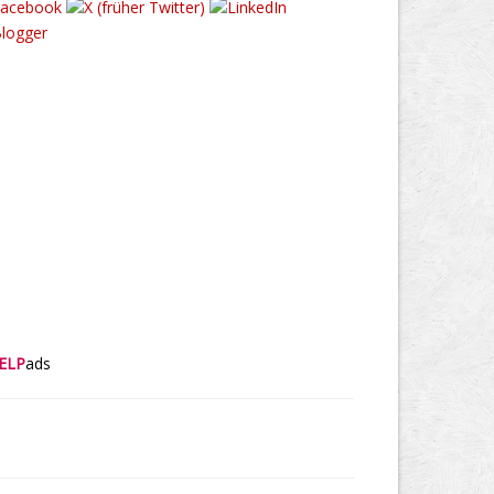
ELP
ads