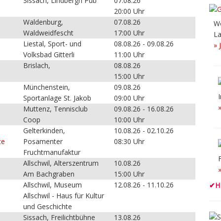
Sissach, Lindbergh Pub
07.08.26
20:00 Uhr
Waldenburg,
07.08.26
Wö
Waldweidfescht
17:00 Uhr
La
Liestal, Sport- und
08.08.26 - 09.08.26
» 
Volksbad Gitterli
11:00 Uhr
Brislach,
08.08.26
15:00 Uhr
Münchenstein,
09.08.26
Sportanlage St. Jakob
09:00 Uhr
Muttenz, Tennisclub
09.08.26 - 16.08.26
Coop
10:00 Uhr
Gelterkinden,
10.08.26 - 02.10.26
te
Posamenter
08:30 Uhr
Fruchtmanufaktur
Allschwil, Alterszentrum
10.08.26
Am Bachgraben
15:00 Uhr
Allschwil, Museum
12.08.26 - 11.10.26
✔
H
Allschwil - Haus für Kultur
und Geschichte
Sissach, Freilichtbühne
13.08.26