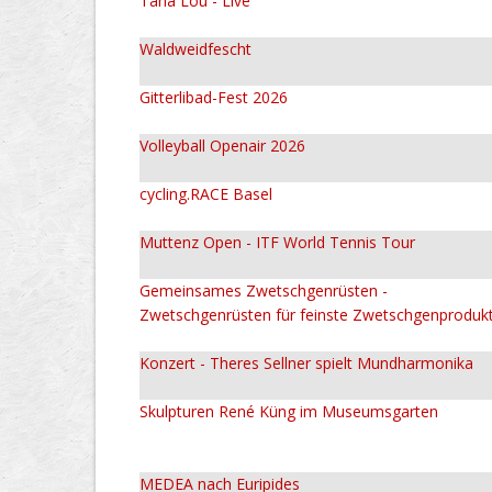
Tana Lou - Live
Waldweidfescht
Gitterlibad-Fest 2026
Volleyball Openair 2026
cycling.RACE Basel
Muttenz Open - ITF World Tennis Tour
Gemeinsames Zwetschgenrüsten -
Zwetschgenrüsten für feinste Zwetschgenproduk
Konzert - Theres Sellner spielt Mundharmonika
Skulpturen René Küng im Museumsgarten
MEDEA nach Euripides