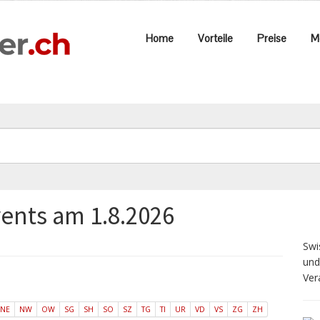
Home
Vorteile
Preise
M
vents am 1.8.2026
Swi
und
Ver
NE
NW
OW
SG
SH
SO
SZ
TG
TI
UR
VD
VS
ZG
ZH