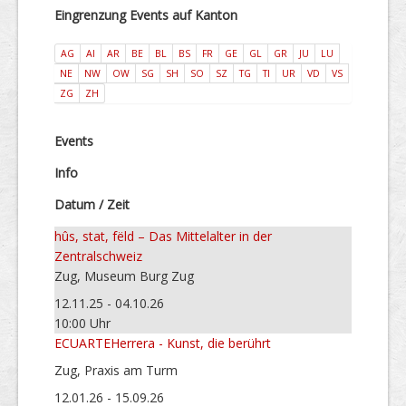
Eingrenzung Events auf Kanton
AG
AI
AR
BE
BL
BS
FR
GE
GL
GR
JU
LU
NE
NW
OW
SG
SH
SO
SZ
TG
TI
UR
VD
VS
ZG
ZH
Events
Info
Datum / Zeit
hûs, stat, fëld – Das Mittelalter in der
Zentralschweiz
Zug, Museum Burg Zug
12.11.25 - 04.10.26
10:00 Uhr
ECUARTEHerrera - Kunst, die berührt
Zug, Praxis am Turm
12.01.26 - 15.09.26