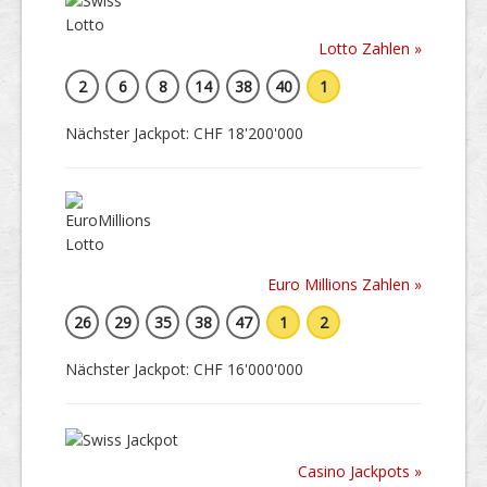
Lotto Zahlen »
2
6
8
14
38
40
1
Nächster Jackpot: CHF 18'200'000
Euro Millions Zahlen »
26
29
35
38
47
1
2
Nächster Jackpot: CHF 16'000'000
Casino Jackpots »