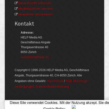
Neue Events erfassen
Medienpartner werden
Newsletter abonnieren
Kontakt
Adresse:
HELP Media AG
Geschäftshaus Airgate
Thurgauerstrasse 40
8050 Zürich
redaktion@help.ch
Copyright © 1996-2026 HELP Media AG, Geschäftshaus
Airgate, Thurgauer­strasse 40, CH-8050 Zürich. Alle
Im­pres­sum
AGB, Nut­zungs­
Angaben ohne Gewähr.
/
bedin­gungen, Daten­schutz­er­klärung
Diese Site verwendet Cookies. Mit der Nutzung akzept. Sie di
Cookie Policy
.