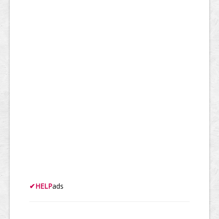
✔
HELP
ads