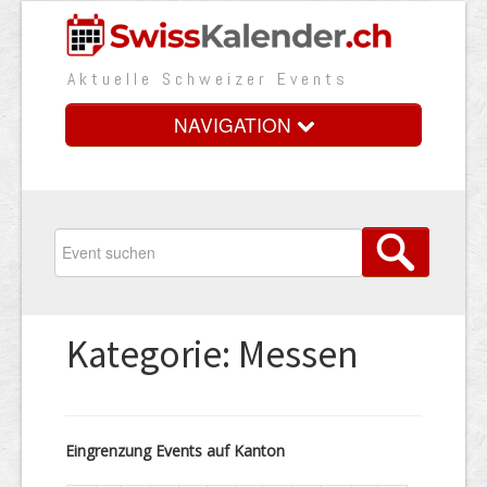
Aktuelle Schweizer Events
NAVIGATION
Home
Vorteile
Preise
Kategorie: Messen
Medienbooster
Event erfassen
Eingrenzung Events auf Kanton
Über uns