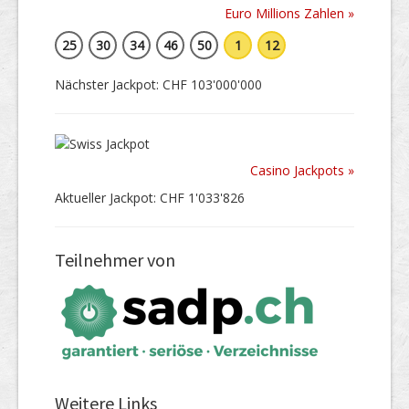
Euro Millions Zahlen »
25
30
34
46
50
1
12
Nächster Jackpot: CHF 103'000'000
Casino Jackpots »
Aktueller Jackpot: CHF 1'033'826
Teilnehmer von
Weitere Links