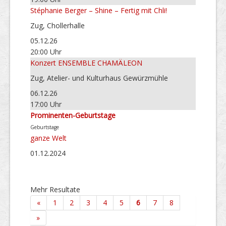
Stéphanie Berger – Shine – Fertig mit Chli!
Zug, Chollerhalle
05.12.26
20:00 Uhr
Konzert ENSEMBLE CHAMÄLEON
Zug, Atelier- und Kulturhaus Gewürzmühle
06.12.26
17:00 Uhr
Prominenten-Geburtstage
Geburtstage
ganze Welt
01.12.2024
Mehr Resultate
«
1
2
3
4
5
6
7
8
»