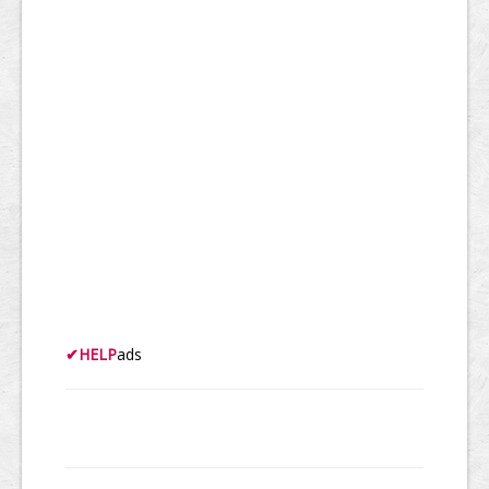
✔
HELP
ads