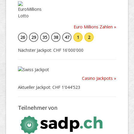
Euro Millions Zahlen »
26
29
35
38
47
1
2
Nächster Jackpot: CHF 16'000'000
Casino Jackpots »
Aktueller Jackpot: CHF 1'044'523
Teilnehmer von