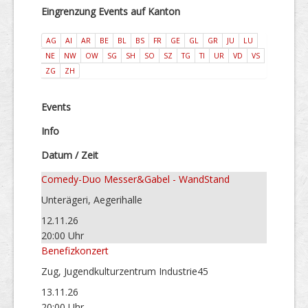
Eingrenzung Events auf Kanton
AG
AI
AR
BE
BL
BS
FR
GE
GL
GR
JU
LU
NE
NW
OW
SG
SH
SO
SZ
TG
TI
UR
VD
VS
ZG
ZH
Events
Info
Datum / Zeit
Comedy-Duo Messer&Gabel - WandStand
Unterägeri, Aegerihalle
12.11.26
20:00 Uhr
Benefizkonzert
Zug, Jugendkulturzentrum Industrie45
13.11.26
20:00 Uhr