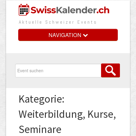
Aktuelle Schweizer Events
NAVIGATION
Home
Vorteile
Preise
Kategorie:
Medienbooster
Weiterbildung, Kurse,
Event erfassen
Seminare
Über uns