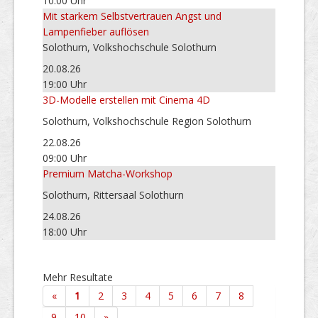
10:00 Uhr
Mit starkem Selbstvertrauen Angst und
Lampenfieber auflösen
Solothurn, Volkshochschule Solothurn
20.08.26
19:00 Uhr
3D-Modelle erstellen mit Cinema 4D
Solothurn, Volkshochschule Region Solothurn
22.08.26
09:00 Uhr
Premium Matcha-Workshop
Solothurn, Rittersaal Solothurn
24.08.26
18:00 Uhr
Mehr Resultate
«
1
2
3
4
5
6
7
8
9
10
»