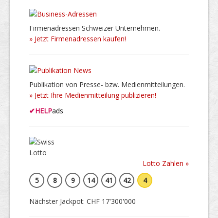
Firmenadressen Schweizer Unternehmen.
» Jetzt Firmenadressen kaufen!
Publikation von Presse- bzw. Medienmitteilungen.
» Jetzt Ihre Medienmitteilung publizieren!
✔
HELP
ads
Lotto Zahlen »
5
8
9
14
41
42
4
Nächster Jackpot: CHF 17'300'000