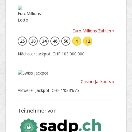
Euro Millions Zahlen »
25
30
34
46
50
1
12
Nächster Jackpot: CHF 103'000'000
Casino Jackpots »
Aktueller Jackpot: CHF 1'033'675
Teilnehmer von