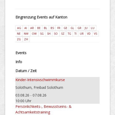
Eingrenzung Events auf Kanton
AG
AI
AR
BE
BL
BS
FR
GE
GL
GR
JU
LU
NE
NW
OW
SG
SH
SO
SZ
TG
TI
UR
VD
VS
ZG
ZH
Events
Info
Datum / Zeit
Kinder-Intensivschwimmkurse
Solothurn, Freibad Solothurn
03.08.26 - 07.08.26
10:00 Uhr
Persönlichkeits-, Bewusstseins- &
Achtsamkeitstraining