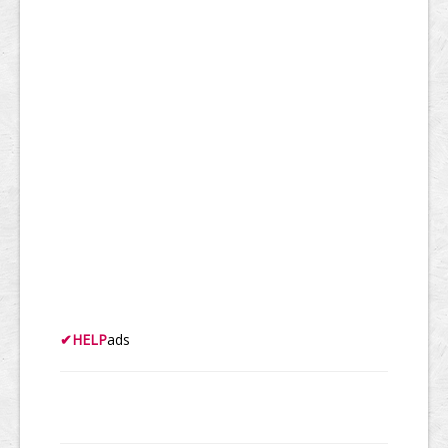
✔
HELP
ads