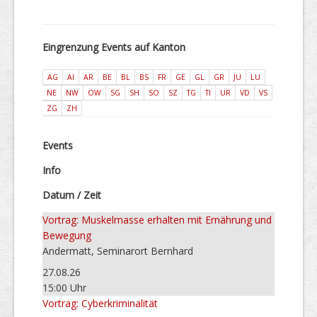
Eingrenzung Events auf Kanton
AG
AI
AR
BE
BL
BS
FR
GE
GL
GR
JU
LU
NE
NW
OW
SG
SH
SO
SZ
TG
TI
UR
VD
VS
ZG
ZH
Events
Info
Datum / Zeit
Vortrag: Muskelmasse erhalten mit Ernährung und
Bewegung
Andermatt, Seminarort Bernhard
27.08.26
15:00 Uhr
Vortrag: Cyberkriminalität