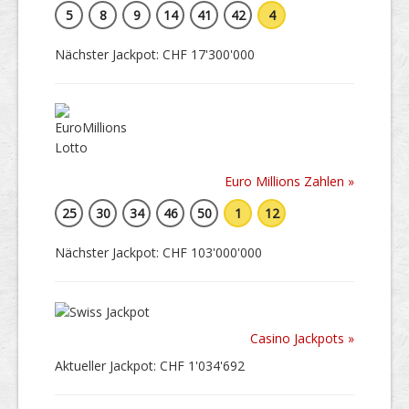
5
8
9
14
41
42
4
Nächster Jackpot: CHF 17'300'000
Euro Millions Zahlen »
25
30
34
46
50
1
12
Nächster Jackpot: CHF 103'000'000
Casino Jackpots »
Aktueller Jackpot: CHF 1'034'692