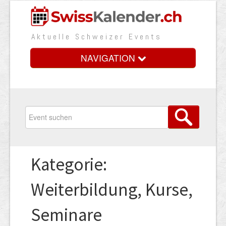
Aktuelle Schweizer Events
NAVIGATION
Home
Vorteile
Preise
Kategorie:
Medienbooster
Weiterbildung, Kurse,
Event erfassen
Seminare
Über uns