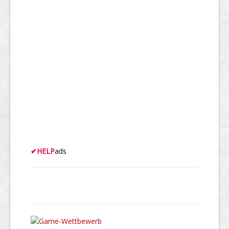
✔
HELP
ads